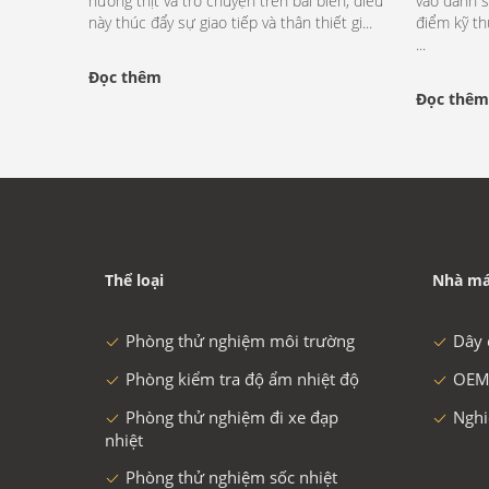
nướng thịt và trò chuyện trên bãi biển, điều
vào danh s
này thúc đẩy sự giao tiếp và thân thiết gi...
điểm kỹ t
...
Đọc thêm
Đọc thêm
Thể loại
Nhà má
Phòng thử nghiệm môi trường
Dây 
Phòng kiểm tra độ ẩm nhiệt độ
OEM
Phòng thử nghiệm đi xe đạp
Nghi
nhiệt
Phòng thử nghiệm sốc nhiệt