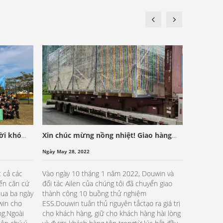
ời khó
Xin chúc mừng nồng nhiệt! Giao hàng
suôn sẻ cho đối tác Ailen!
Ngày May 28, 2022
 cả các
Vào ngày 10 tháng 1 năm 2022, Douwin và
ến căn cứ
đối tác Ailen của chúng tôi đã chuyển giao
qua ba ngày
thành công 10 buồng thử nghiệm
win cho
ESS.Douwin tuân thủ nguyên tắctạo ra giá trị
ng.Ngoài
cho khách hàng, giữ cho khách hàng hài lòng