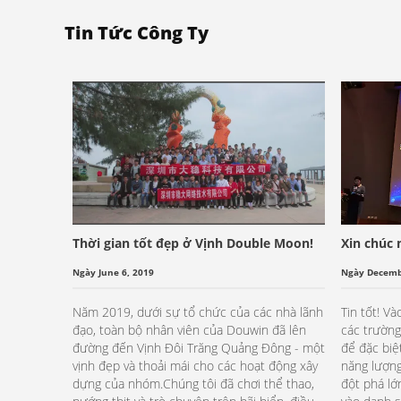
Tin Tức Công Ty
Thời gian tốt đẹp ở Vịnh Double Moon!
Xin chúc
giải thưở
Ngày June 6, 2019
Ngày Decemb
cốt lõi c
Năm 2019, dưới sự tổ chức của các nhà lãnh
Tin tốt! V
đạo, toàn bộ nhân viên của Douwin đã lên
các trường
đường đến Vịnh Đôi Trăng Quảng Đông - một
để đặc biệ
vịnh đẹp và thoải mái cho các hoạt động xây
năng lượng
dựng của nhóm.Chúng tôi đã chơi thể thao,
đột phá lớ