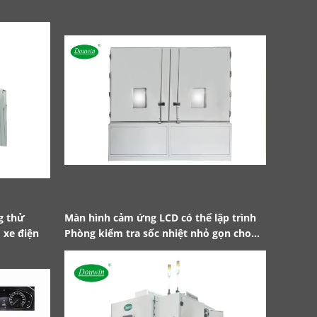
ng thử
Màn hình cảm ứng LCD có thể lập trình
Buồng kiể
 xe điện
Phòng kiểm tra sốc nhiệt nhỏ gọn cho
buồng môi
phòng thí nghiệm