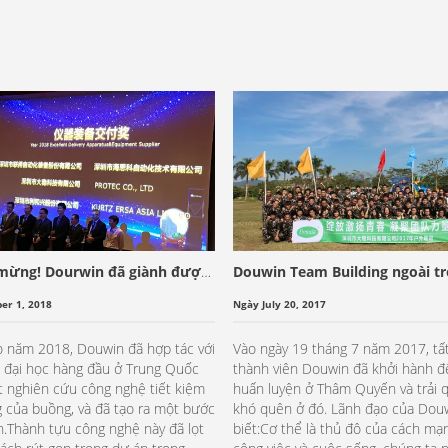
 mừng! Dourwin đã giành được
Douwin Team Building ngoài tr
ng Giao hàng cho nhà cung cấp
quên
er 1, 2018
Ngày July 20, 2017
ủa Huawei
ào năm 2018, Douwin đã hợp tác với
Vào ngày 19 tháng 7 năm 2017, tất
 đại học hàng đầu ở Trung Quốc
thành viên Douwin đã khởi hành đ
t nghiên cứu công nghệ tiết kiệm
huấn luyện ở Thâm Quyến và trải 
 của buồng, và đã tạo ra một bước
khó quên ở đó. Lãnh đạo của Dou
n.Thành tựu công nghệ này đã lọt
biết:Cơ thể là thủ đô của cách mạ