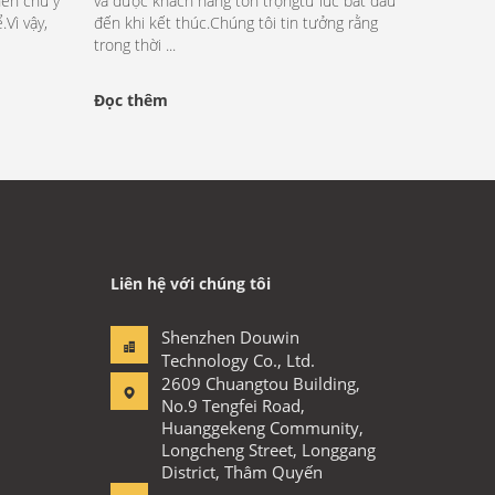
nên chú ý
và được khách hàng tôn trọngtừ lúc bắt đầu
.Vì vậy,
đến khi kết thúc.Chúng tôi tin tưởng rằng
trong thời ...
Đọc thêm
Liên hệ với chúng tôi
Shenzhen Douwin
Technology Co., Ltd.
2609 Chuangtou Building,
No.9 Tengfei Road,
Huanggekeng Community,
Longcheng Street, Longgang
District, Thâm Quyến