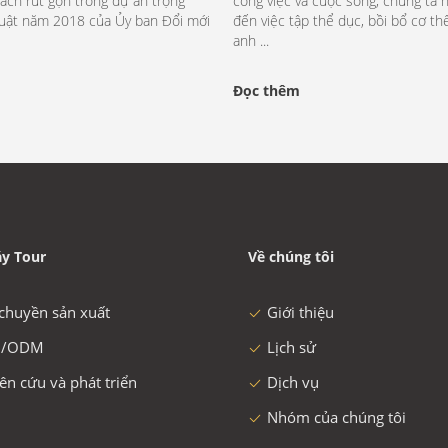
ách rút gọn trong dự án trọng
công việc và cuộc sống, chúng ta 
huật năm 2018 của Ủy ban Đổi mới
đến việc tập thể dục, bồi bổ cơ thể
anh ...
Đọc thêm
y Tour
Về chúng tôi
chuyền sản xuất
Giới thiệu
/ODM
Lịch sử
ên cứu và phát triển
Dịch vụ
Nhóm của chúng tôi