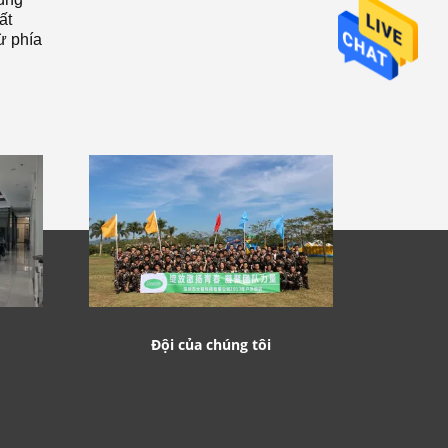
ất
ừ phía
Đội của chúng tôi