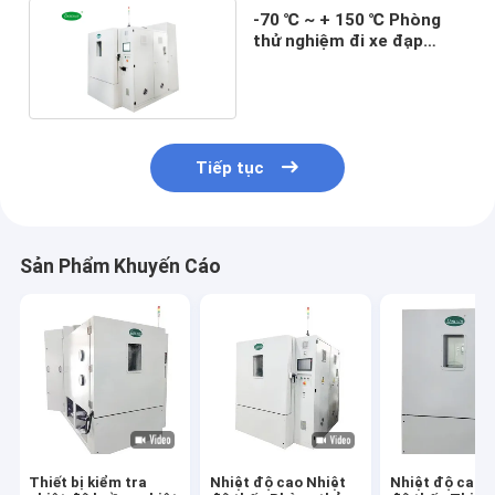
-70 ℃ ~ + 150 ℃ Phòng
thử nghiệm đi xe đạp
nhiệt khí hậu để kiểm tra
độ ẩm
Tiếp tục
Sản Phẩm Khuyến Cáo
Thiết bị kiểm tra
Nhiệt độ cao Nhiệt
Nhiệt độ cao 