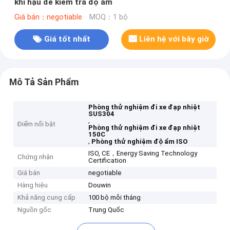
khí hậu để kiểm tra độ ẩm
Giá bán：negotiable
MOQ：1 bộ
Giá tốt nhất
Liên hệ với bây giờ
Mô Tả Sản Phẩm
Phòng thử nghiệm đi xe đạp nhiệt
SUS304
,
Điểm nổi bật
Phòng thử nghiệm đi xe đạp nhiệt
150C
,
Phòng thử nghiệm độ ẩm ISO
ISO, CE，Energy Saving Technology
Chứng nhận
Certification
Giá bán
negotiable
Hàng hiệu
Douwin
Khả năng cung cấp
100 bộ mỗi tháng
Nguồn gốc
Trung Quốc