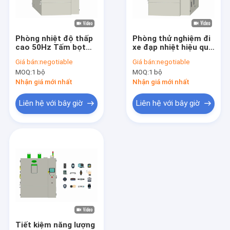
Tham quan nhà máy
Kiểm soát chất lượng
Phòng nhiệt độ thấp
Phòng thử nghiệm đi
cao 50Hz Tấm bọt
xe đạp nhiệt hiệu quả
Liên hệ chúng tôi
polyurethane thay
cao Nhiệt độ Độ ẩm
Giá bán:
negotiable
Giá bán:
negotiable
đổi nhanh chóng
RS232
MOQ:
1 bộ
MOQ:
1 bộ
Tin tức
Nhận giá mới nhất
Nhận giá mới nhất
Yêu cầu báo giá
Liên hệ với bây giờ
Liên hệ với bây giờ
Phòng thử nghiệm môi trường
Phòng kiểm tra độ ẩm nhiệt độ
Phòng thử nghiệm đi xe đạp nhiệt
Phòng thử nghiệm sốc nhiệt
Tiết kiệm năng lượng