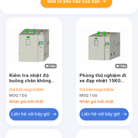
Đưa ra yêu cầu của bạn
Kiểm tra nhiệt độ
Phòng thử nghiệm đi
buồng chân không
xe đạp nhiệt 15KG
nhiệt có thể tùy
600L, Thiết bị kiểm
Giá bán:
negotiable
Giá bán:
negotiable
chỉnh -70 độ An toàn
tra độ ồn thấp
MOQ:
1 bộ
MOQ:
1 bộ
Nhận giá mới nhất
Nhận giá mới nhất
Liên hệ với bây giờ
Liên hệ với bây giờ