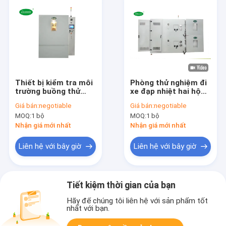
Thiết bị kiểm tra môi
Phòng thử nghiệm đi
trường buồng thử
xe đạp nhiệt hai hộp
nghiệm chu kỳ nhiệt
408L đa chức năng
Giá bán:
negotiable
Giá bán:
negotiable
độ cao nhiệt độ thấp
cho các sản phẩm
MOQ:
1 bộ
MOQ:
1 bộ
điện tử
Nhận giá mới nhất
Nhận giá mới nhất
Liên hệ với bây giờ
Liên hệ với bây giờ
Tiết kiệm thời gian của bạn
Hãy để chúng tôi liên hệ với sản phẩm tốt
nhất với bạn.