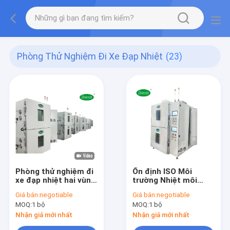
Phòng Thử Nghiệm Đi Xe Đạp Nhiệt
(23)
Phòng thử nghiệm đi
Ổn định ISO Môi
xe đạp nhiệt hai vùng
trường Nhiệt môi
408L Thay đổi nhiệt
trường Phòng thử
Giá bán:
negotiable
Giá bán:
negotiable
độ nhanh chóng
nghiệm Tiết kiệm
MOQ:
1 bộ
MOQ:
1 bộ
năng lượng
Nhận giá mới nhất
Nhận giá mới nhất