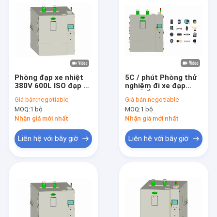
Phòng đạp xe nhiệt
5C / phút Phòng thử
380V 600L ISO đạp xe
nghiệm đi xe đạp
nhiệt độ nhanh
nhiệt Ổn định lập
Giá bán:
negotiable
Giá bán:
negotiable
trình PLC
MOQ:
1 bộ
MOQ:
1 bộ
Nhận giá mới nhất
Nhận giá mới nhất
Liên hệ với bây giờ
Liên hệ với bây giờ
Nhà
Các sản phẩm
Về chúng tôi