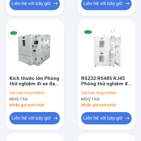
Liên hệ với bây giờ
Liên hệ với bây giờ
Kích thước lớn Phòng
RS232 RS485 RJ45
thử nghiệm đi xe đạp
Phòng thử nghiệm đi
nhiệt độ 380VAC
xe đạp nhiệt Màn
Giá bán:
negotiable
Giá bán:
negotiable
Nhiệt độ cao thấp
hình LCD được điều
MOQ:
1 bộ
MOQ:
1 bộ
khiển
Nhận giá mới nhất
Nhận giá mới nhất
Liên hệ với bây giờ
Liên hệ với bây giờ