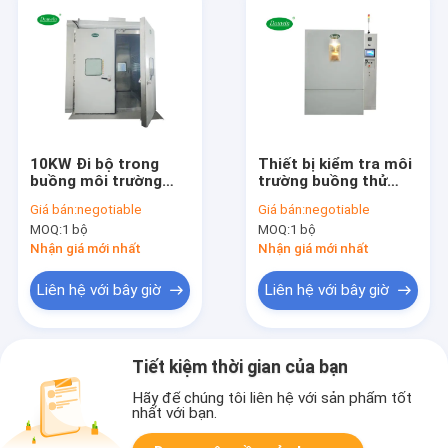
10KW Đi bộ trong
Thiết bị kiểm tra môi
buồng môi trường
trường buồng thử
Màn hình cảm ứng
nghiệm chu kỳ nhiệt
Giá bán:
negotiable
Giá bán:
negotiable
LCD có thể lập trình
độ cao nhiệt độ thấp
MOQ:
1 bộ
MOQ:
1 bộ
sốc
Nhận giá mới nhất
Nhận giá mới nhất
Liên hệ với bây giờ
Liên hệ với bây giờ
Tiết kiệm thời gian của bạn
Hãy để chúng tôi liên hệ với sản phẩm tốt
nhất với bạn.