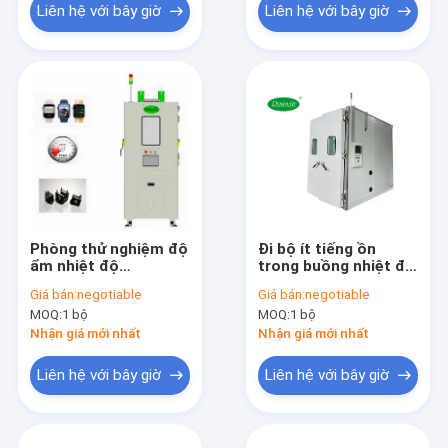
Liên hệ với bây giờ
Liên hệ với bây giờ
Phòng thử nghiệm độ
Đi bộ ít tiếng ồn
ẩm nhiệt độ
trong buồng nhiệt độ
ISO14001 Nhiệt độ
với búa an toàn dốc
Giá bán:
negotiable
Giá bán:
negotiable
lạnh tùy chỉnh
MOQ:
1 bộ
MOQ:
1 bộ
Nhận giá mới nhất
Nhận giá mới nhất
Liên hệ với bây giờ
Liên hệ với bây giờ