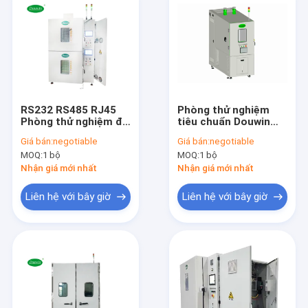
RS232 RS485 RJ45
Phòng thử nghiệm
Phòng thử nghiệm đi
tiêu chuẩn Douwin
xe đạp nhiệt Màn
Máy bay để bàn Nhiệt
Giá bán:
negotiable
Giá bán:
negotiable
hình LCD được điều
độ lạnh tùy chỉnh
MOQ:
1 bộ
MOQ:
1 bộ
khiển
Nhận giá mới nhất
Nhận giá mới nhất
Liên hệ với bây giờ
Liên hệ với bây giờ
Nhà
Các sản phẩm
Về chúng tôi