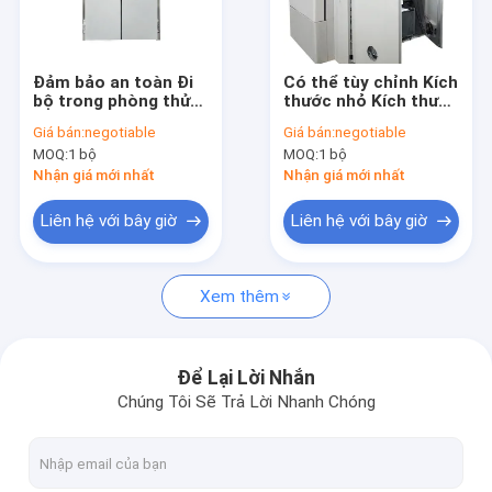
Tham quan nhà máy
Kiểm soát chất lượng
Đảm bảo an toàn Đi
Có thể tùy chỉnh Kích
bộ trong phòng thử
thước nhỏ Kích thước
Liên hệ chúng tôi
nghiệm với búa an
lớn Phòng đạp xe
Giá bán:
negotiable
Giá bán:
negotiable
toàn trên dốc
Nhiệt Nhiệt độ Cao
MOQ:
1 bộ
MOQ:
1 bộ
Nhiệt độ Thấp
Tin tức
Nhận giá mới nhất
Nhận giá mới nhất
Yêu cầu báo giá
Liên hệ với bây giờ
Liên hệ với bây giờ
Xem thêm
Phòng thử nghiệm môi trường
Phòng kiểm tra độ ẩm nhiệt độ
Để Lại Lời Nhắn
Chúng Tôi Sẽ Trả Lời Nhanh Chóng
Phòng thử nghiệm đi xe đạp nhiệt
Phòng thử nghiệm sốc nhiệt