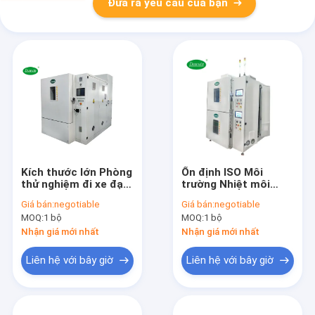
Đưa ra yêu cầu của bạn
Kích thước lớn Phòng
Ổn định ISO Môi
thử nghiệm đi xe đạp
trường Nhiệt môi
nhiệt độ 380VAC
trường Phòng thử
Giá bán:
negotiable
Giá bán:
negotiable
Nhiệt độ cao thấp
nghiệm Tiết kiệm
MOQ:
1 bộ
MOQ:
1 bộ
năng lượng
Nhận giá mới nhất
Nhận giá mới nhất
Liên hệ với bây giờ
Liên hệ với bây giờ