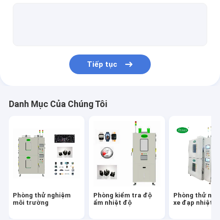
Đi bộ trong phòng môi trường
Phòng kiểm tra độ cao
Phòng kiểm tra lão hóa
Tiếp tục
Phòng thử nghiệm kết hợp
Phòng thử nghiệm phun muối
Danh Mục Của Chúng Tôi
Phòng kiểm tra bức xạ mặt trời
Phòng kiểm tra pin
Phòng thử nghiệm nhiều lớp
Phòng thử nghiệm
Phòng kiểm tra độ
Phòng thử ngh
môi trường
ẩm nhiệt độ
xe đạp nhiệt