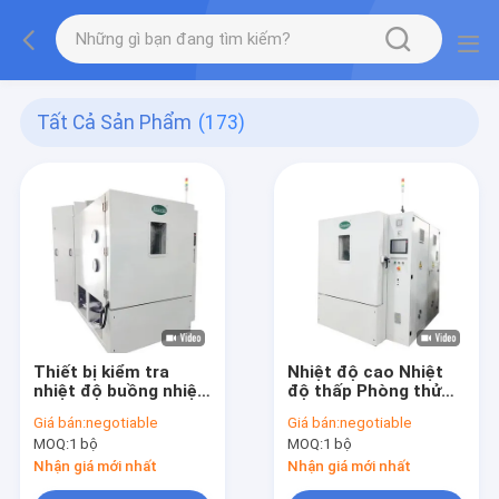
Tất Cả Sản Phẩm
(173)
Thiết bị kiểm tra
Nhiệt độ cao Nhiệt
nhiệt độ buồng nhiệt
độ thấp Phòng thử
môi trường 300W
nghiệm môi trường
Giá bán:
negotiable
Giá bán:
negotiable
Tiết kiệm năng lượng
Máy sốc nhiệt
MOQ:
1 bộ
MOQ:
1 bộ
Nhận giá mới nhất
Nhận giá mới nhất