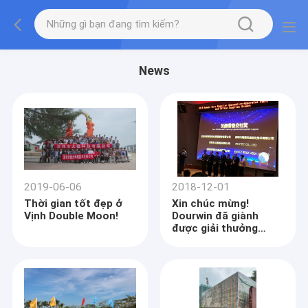
News
2019-06-06
2018-12-01
Thời gian tốt đẹp ở
Xin chúc mừng!
Vịnh Double Moon!
Dourwin đã giành
được giải thưởng
Giao hàng cho nhà
cung cấp cốt lõi của
Huawei