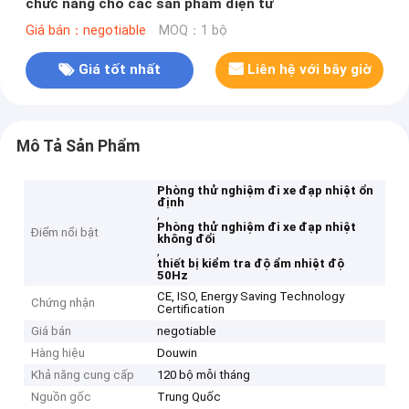
chức năng cho các sản phẩm điện tử
Giá bán：negotiable
MOQ：1 bộ
Giá tốt nhất
Liên hệ với bây giờ
Mô Tả Sản Phẩm
Phòng thử nghiệm đi xe đạp nhiệt ổn
định
,
Phòng thử nghiệm đi xe đạp nhiệt
Điểm nổi bật
không đổi
,
thiết bị kiểm tra độ ẩm nhiệt độ
50Hz
CE, ISO, Energy Saving Technology
Chứng nhận
Certification
Giá bán
negotiable
Hàng hiệu
Douwin
Khả năng cung cấp
120 bộ mỗi tháng
Nguồn gốc
Trung Quốc