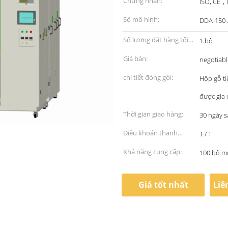
Chứng nhận:
ISO, CE，E
Số mô hình:
DDA-150-
Số lượng đặt hàng tối
1 bộ
thiểu:
Giá bán:
negotiabl
chi tiết đóng gói:
Hộp gỗ ti
được gia 
Thời gian giao hàng:
30 ngày s
Điều khoản thanh
T / T
toán:
Khả năng cung cấp:
100 bộ m
Giá tốt nhất
Liê