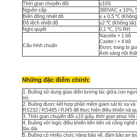
Thời gian chuyển đổi
≤10S
Nguồn cấp
380VAC ± 10%, 
Biến động nhiệt độ
≤ ± 0,5 ℃ (Không 
Độ lệch nhiệt độ
≤2 ℃ (Không tải)
Nghị quyết
0,1 ℃, 1% RH
Nacelle × 1 bộ
Caster / × 4 bộ
Cấu hình chuẩn
Được trang bị gi
Ánh sáng nội thấ
Những đặc điểm chính:
1. Buồng sử dụng giao diện tương tác giữa con ngư
nó.
2. Buồng được kết hợp phần mềm giám sát từ xa và c
RS232 / RS485 / RJ45 để thực hiện điều khiển và qu
3. Thời gian chuyển đổi ≤10 giây, thời gian phục hồi 
4. Buồng với logic điều khiển tiên tiến và công nghệ 
lâu dài.
5. Buồng có nhiều chức năng bảo vệ, đảm bảo an toà