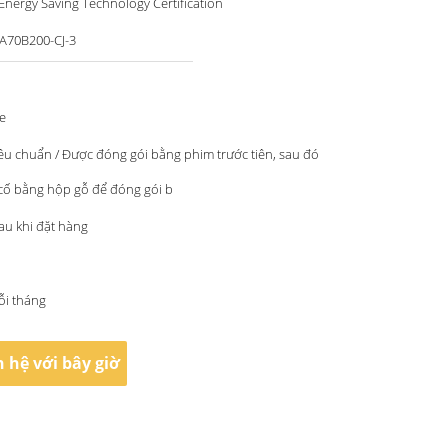
nergy Saving Technology Certification
A70B200-CJ-3
e
êu chuẩn / Được đóng gói bằng phim trước tiên, sau đó
cố bằng hộp gỗ để đóng gói b
au khi đặt hàng
ỗi tháng
n hệ với bây giờ