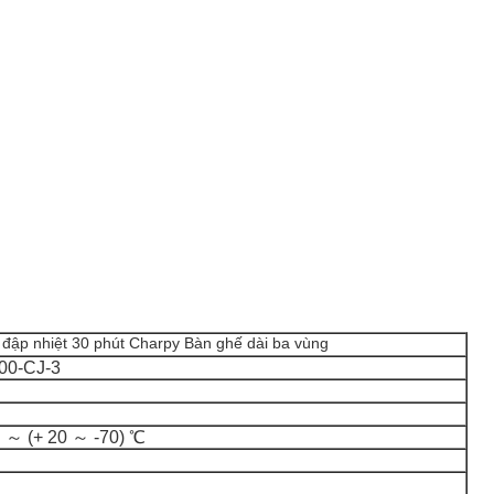
va đập nhiệt 30 phút Charpy Bàn ghế dài ba vùng
00-CJ-3
℃ ～ (+ 20 ～ -70) ℃