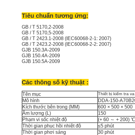
Tiêu chuẩn tương ứng:
GB / T 5170,2-2008
GB / T 5170,5-2008
GB / T 2423.1-2008 (IEC60068-2-1: 2007)
GB / T 2423.2-2008 (IEC60068-2-2: 2007)
GJB 150.3A-2009
GJB 150.4A-2009
GJB 150.5A-2009
Các thông số kỹ thuật :
Thiết bị kiểm tra 
Tên mục
Mô hình
DDA-150-A70B2
Kích thước bên trong (MM)
600 × 500 × 500
Âm lượng (L)
150
Phạm vi sốc nhiệt độ
(+ 60 ～ + 200) 
Thời gian phục hồi nhiệt độ
≤5 phút
Thời gian phơi sáng
30 phút