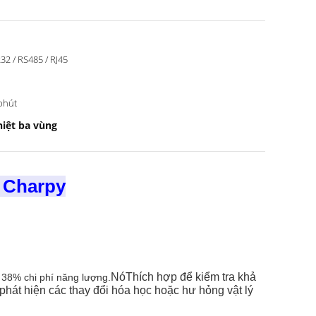
32 / RS485 / RJ45
phút
hiệt ba vùng
g Charpy
Nó
Thích hợp để kiểm tra khả
 38% chi phí năng lượng.
 phát hiện các thay đổi hóa học hoặc hư hỏng vật lý