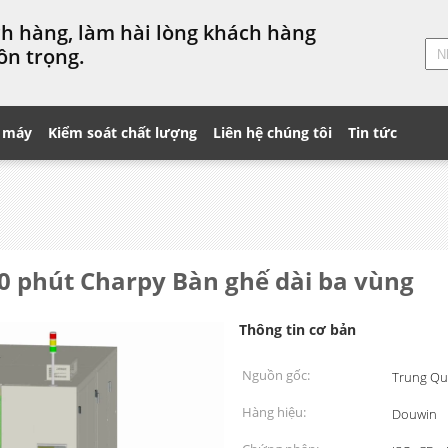
ách hàng, làm hài lòng khách hàng
ôn trọng.
 máy
Kiểm soát chất lượng
Liên hệ chúng tôi
Tin tức
 30 phút Charpy Bàn ghế dài ba vùng
Thông tin cơ bản
Nguồn gốc:
Trung Qu
Hàng hiệu:
Douwin