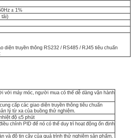
50Hz ± 1%
tải)
ao diện truyền thông RS232 / RS485 / RJ45 tiêu chuẩn
t
ời với máy móc, người mua có thể dễ dàng vận hành
ung cấp các giao diện truyền thông tiêu chuẩn
ản lý từ xa của buồng thử nghiệm.
nhiệt độ ≤5 phút
điều chỉnh PID để nó có thể duy trì hoạt động ổn định
n và độ tin cậy của quá trình thử nghiệm sản phẩm.