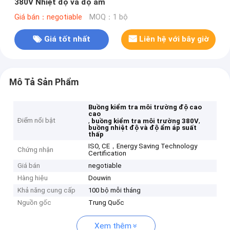
380V Nhiệt độ và độ ẩm
Giá bán：negotiable
MOQ：1 bộ
Giá tốt nhất
Liên hệ với bây giờ
Mô Tả Sản Phẩm
Buồng kiểm tra môi trường độ cao
cao
Điểm nổi bật
,
,
buồng kiểm tra môi trường 380V
buồng nhiệt độ và độ ẩm áp suất
thấp
ISO, CE，Energy Saving Technology
Chứng nhận
Certification
Giá bán
negotiable
Hàng hiệu
Douwin
Khả năng cung cấp
100 bộ mỗi tháng
Nguồn gốc
Trung Quốc
Xem thêm