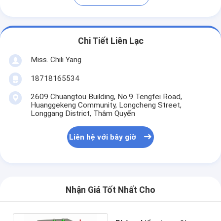
Chi Tiết Liên Lạc
Miss. Chili Yang
18718165534
2609 Chuangtou Building, No.9 Tengfei Road,
Huanggekeng Community, Longcheng Street,
Longgang District, Thâm Quyến
Liên hệ với bây giờ
Nhận Giá Tốt Nhất Cho